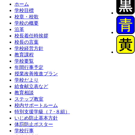
ホーム
学校目標
校章・校歌
学校の概要
沿革
校長着任時挨拶
校長の言葉
学校経営方針
教育課程
学校要覧
年間行事予定
授業改善推進プラン
学校だより
給食献立表など
教育相談
ステップ教室
校内サポートルーム
特別支援学級（７･８組）
いじめ防止基本方針
体罰防止ポスター
学校行事