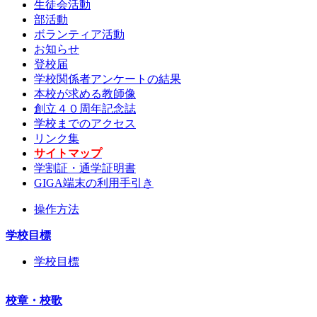
生徒会活動
部活動
ボランティア活動
お知らせ
登校届
学校関係者アンケートの結果
本校が求める教師像
創立４０周年記念誌
学校までのアクセス
リンク集
サイトマップ
学割証・通学証明書
GIGA端末の利用手引き
操作方法
学校目標
学校目標
校章・校歌