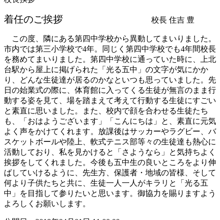
着任のご挨拶
校長 住吉 豊
この度、隣にある第四中学校から異動してまいりました。
市内では第三小学校で4年。同じく第四中学校でも4年間校長
を務めてまいりました。第四中学校に通っていた時に、上北
台駅から屋上に掲げられた「光る五中」の文字が気にかか
り、どんな生徒達が居るのかなといつも思っていました。先
日の始業式の際に、体育館に入ってくる生徒が無言のまま行
動する姿を見て、場を踏まえて考えて行動する生徒にすごい
と素直に思いました。また、校内で顔を合わせる生徒たち
も、「おはようございます」「こんにちは」と、素直に元気
よく声をかけてくれます。放課後はサッカーやラグビー、バ
スケットボールや陸上、軟式テニス部等々の生徒達も熱心に
活動しており、私を見かけると「さようなら」と気持ちよく
挨拶をしてくれました。今後も五中生の良いところをより伸
ばしていけるように、先生方、保護者・地域の皆様、そして
何より子供たちと共に、生徒一人一人がキラリと「光る五
中」を目指して参りたいと思います。御協力を賜りますよう
よろしくお願いします。