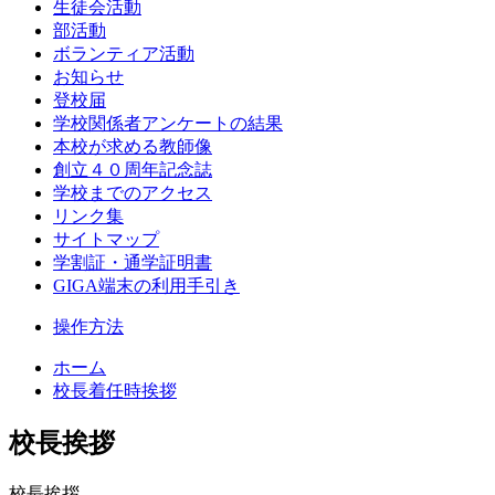
生徒会活動
部活動
ボランティア活動
お知らせ
登校届
学校関係者アンケートの結果
本校が求める教師像
創立４０周年記念誌
学校までのアクセス
リンク集
サイトマップ
学割証・通学証明書
GIGA端末の利用手引き
操作方法
ホーム
校長着任時挨拶
校長挨拶
校長挨拶