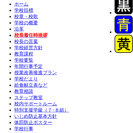
ホーム
学校目標
校章・校歌
学校の概要
沿革
校長着任時挨拶
校長の言葉
学校経営方針
教育課程
学校要覧
年間行事予定
授業改善推進プラン
学校だより
給食献立表など
教育相談
ステップ教室
校内サポートルーム
特別支援学級（７･８組）
いじめ防止基本方針
体罰防止ポスター
学校行事