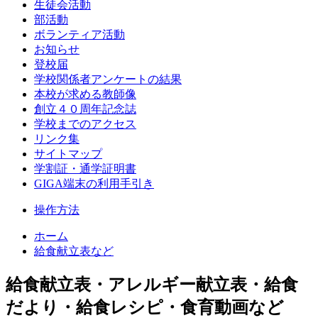
生徒会活動
部活動
ボランティア活動
お知らせ
登校届
学校関係者アンケートの結果
本校が求める教師像
創立４０周年記念誌
学校までのアクセス
リンク集
サイトマップ
学割証・通学証明書
GIGA端末の利用手引き
操作方法
ホーム
給食献立表など
給食献立表・アレルギー献立表・給食
だより・給食レシピ・食育動画など