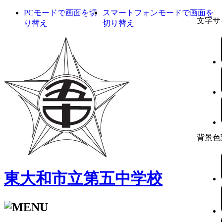
PCモードで画面を切
スマートフォンモードで画面を
文字サ
り替え
切り替え
背景色
東大和市立第五中学校