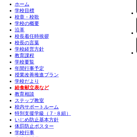
ホーム
学校目標
校章・校歌
学校の概要
沿革
校長着任時挨拶
校長の言葉
学校経営方針
教育課程
学校要覧
年間行事予定
授業改善推進プラン
学校だより
給食献立表など
教育相談
ステップ教室
校内サポートルーム
特別支援学級（７･８組）
いじめ防止基本方針
体罰防止ポスター
学校行事